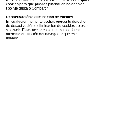
Redes sociales: Cada red social utiliza sus propias
cookies para que puedas pinchar en botones del
tipo Me gusta o Compartir.
Desactivación o eliminación de cookies
En cualquier momento podrás ejercer tu derecho
de desactivación o eliminación de cookies de este
sitio web. Estas acciones se realizan de forma
diferente en función del navegador que esté
usando.
Notas adicionales
Ni esta web ni sus representantes legales se hacen
responsables ni del contenido ni de la veracidad
de las políticas de privacidad que puedan tener los
terceros mencionados en esta política de cookies.
Los navegadores web son las herramientas
encargadas de almacenar las cookies y desde este
lugar debes efectuar tu derecho a eliminación o
desactivación de las mismas. Ni esta web ni sus
representantes legales pueden garantizar la
correcta o incorrecta manipulación de las cookies
por parte de los mencionados navegadores.
En algunos casos es necesario instalar cookies
para que el navegador no olvide su decisión de no
aceptación de las mismas.
En el caso de las cookies de Google Analytics, esta
empresa almacena las cookies en servidores
ubicados en Estados Unidos y se compromete a no
compartirla con terceros, excepto en los casos en
los que sea necesario para el funcionamiento del
sistema o cuando la ley obligue a tal efecto. Según