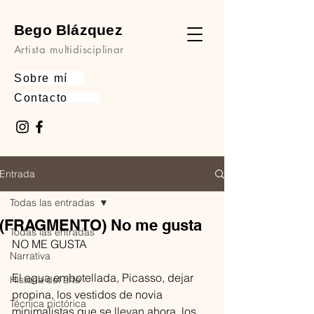
Bego Blázquez
Artista multidisciplinar
Sobre mí
Contacto
Entrada
Todas las entradas
(FRAGMENTO) No me gusta
Todas las entradas
NO ME GUSTA
Narrativa
El agua embotellada, Picasso, dejar 
Historia del arte
propina, los vestidos de novia 
Técnica pictórica
minimalistas que se llevan ahora, los 