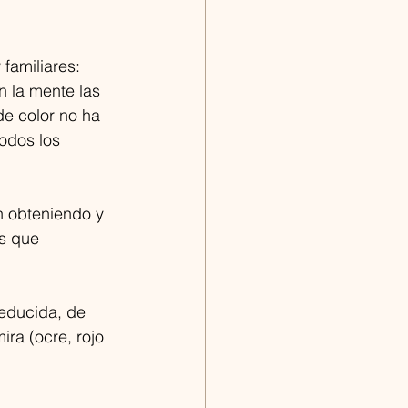
familiares: 
 la mente las 
e color no ha 
odos los 
on obteniendo y 
s que 
reducida, de 
ra (ocre, rojo 