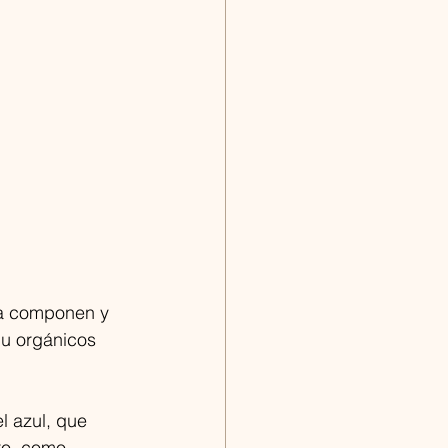
la componen y 
u orgánicos 
l azul, que 
ro, como 