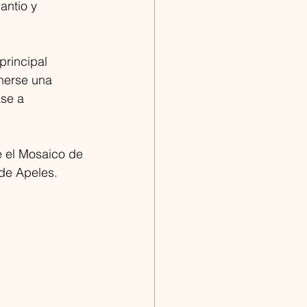
lantio y 
principal 
nerse una 
se a 
 el Mosaico de 
de Apeles. 