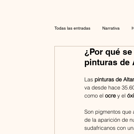
Todas las entradas
Narrativa
H
¿Por qué se 
pinturas de 
Las
 pinturas de Alta
va desde hace 35.60
como el 
ocre
 y el 
óx
Son pigmentos que a
de la aparición de n
sudafricanos con un