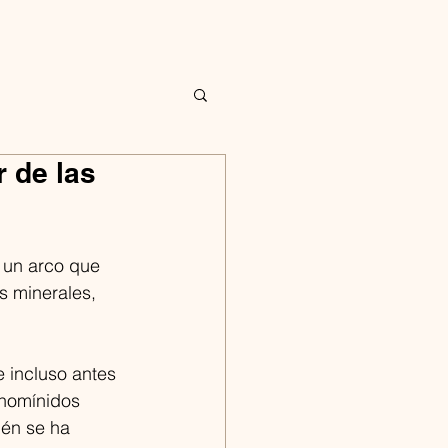
r de las
n un arco que 
 minerales, 
 incluso antes 
 homínidos 
én se ha 