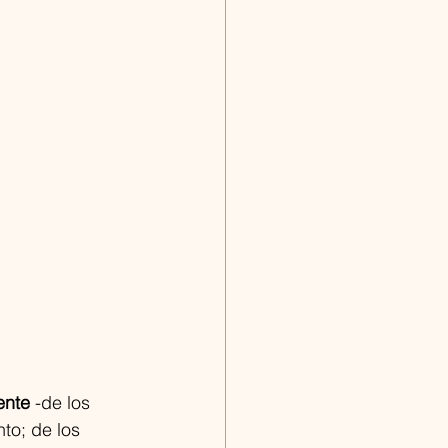
ente
 -de los 
to; de los 