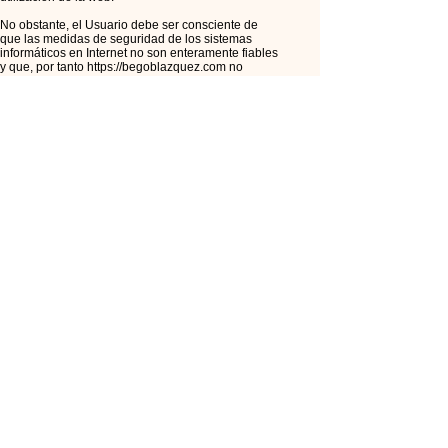
No obstante, el Usuario debe ser consciente de
que las medidas de seguridad de los sistemas
informáticos en Internet no son enteramente fiables
y que, por tanto
https://begoblazquez.com
no
puede garantizar la inexistencia de malware u
otros elementos que puedan producir alteraciones
en los sistemas informáticos (software y hardware)
del Usuario o en sus documentos electrónicos y
ficheros contenidos en los mismos.
Contenidos
Respecto de los contenidos de esta web, se
prohíbe:
Su reproducción, distribución o modificación, total o
parcial, a menos que se cuente con la autorización
de
https://begoblazquez.com
como legítimo titular;
Cualquier vulneración de los derechos del
prestador o de
https://begoblazquez.com
como
legítimo titular;
Su utilización para fines comerciales o
publicitarios.
Enlaces de afiliado y publicidad
Esta web ofrece a los Usuarios enlaces de
afiliados. Los clientes no son y no se convierten, en
virtud de la participación de esta web en los