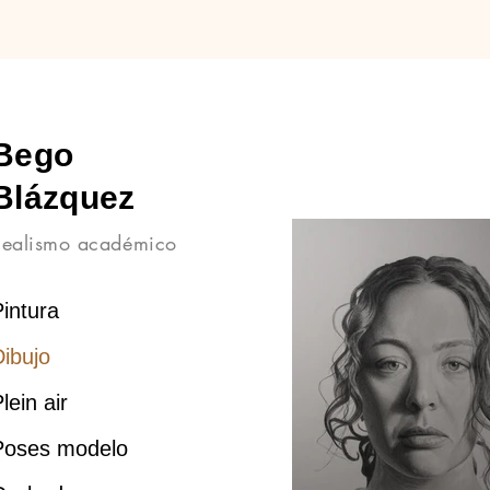
Bego
Blázquez
Realismo académico
intura
Dibujo
lein air
Poses modelo